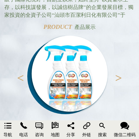
存，以科技謀發展，以誠信樹品牌”的企業發展目標，獨
家投資的全資子公司“汕頭市百潔利日化有限公司”于
2012年8月17日兼併汕頭市恒藝化學有限公司，增加擁有
PRODUCT
產品展示
了“恒藝”商標，也使“百潔利”在國內的歷史故事可追溯
到1991年，使“百潔利”擁有更加豐富的生產、品質把控
經驗和成熟的品牌運作經驗，是一家集產、學、研、
科、工、貿于一體的綜合性專業化洗滌清潔用品企業。
擁有GMP標準現代化工業廠房及從國外引進先進的生產
設備和管理理念，從產品研發到客戶服務進行全過程的
<
>
細節規範管理，公司憑藉對國內外洗滌清潔、護理用品
流行趨勢的準確把握及原材料的研發、加工和進出口貿
易等優勢，歷經30年不斷的努力和發展，憑藉優秀的產
品質量，已成為國內外眾多知名品牌企業的首選合作夥
伴。








NEWS
新聞動態
导航
电话
咨询
地图
分享
外链
搜索
微信二维码